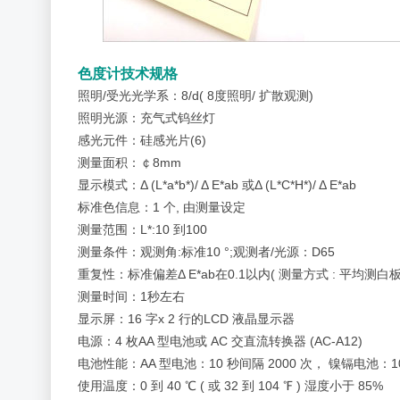
色度计技术规格
照明/受光光学系：8/d( 8度照明/ 扩散观测)
照明光源：充气式钨丝灯
感光元件：硅感光片(6)
测量面积：￠8mm
显示模式：Δ (L*a*b*)/ Δ E*ab 或Δ (L*C*H*)/ Δ E*ab
标准色信息：1 个, 由测量设定
测量范围：L*:10 到100
测量条件：观测角:标准10 °;观测者/光源：D65
重复性：标准偏差Δ E*ab在0.1以内( 测量方式 : 平均测白板
测量时间：1秒左右
显示屏：16 字x 2 行的LCD 液晶显示器
电源：4 枚AA 型电池或 AC 交直流转换器 (AC-A12)
电池性能：AA 型电池：10 秒间隔 2000 次，
镍镉电池：10
使用温度：0 到 40 ℃ ( 或 32 到 104 ℉ ) 湿度小于 85%