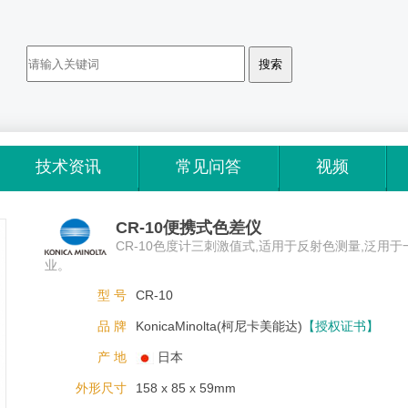
技术资讯
常见问答
视频
CR-10便携式色差仪
CR-10色度计三刺激值式,适用于反射色测量,泛用于
业。
型 号
CR-10
品 牌
KonicaMinolta(柯尼卡美能达)
【授权证书】
产 地
日本
外形尺寸
158 x 85 x 59mm