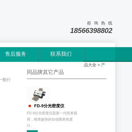
咨询热线
18566398802
售后服务
联系我们
首页
>
产
品大全
>
产
同品牌其它产品
一般行
FD-9分光密度仪
FD-9分光密度仪是新一代简单易
用，精准超快的自动图表色度
计。