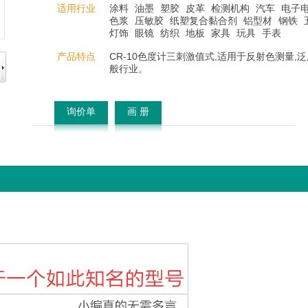
适用行业
涂料
油墨
塑胶
皮革
检测机构
汽车
电子
色浆
压敏胶
纸塑复合黏合剂
铝型材
钢铁
灯饰
眼镜
纺织
地板
家具
玩具
手表
产品特点
CR-10色度计三刺激值式,适用于反射色测量,
般行业。
询价单
画 册